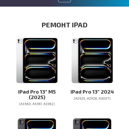
Toggle
navigation
РЕМОНТ IPAD
iPad Pro 13″ M5
iPad Pro 13″ 2024
(2025)
(A2925, A2926, A3007)
(A3360, A3361, A3362)