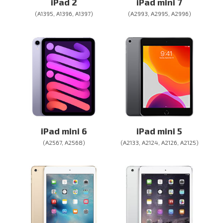
iPad 2
iPad mini 7
(A1395, A1396, A1397)
(A2993, A2995, A2996)
iPad mini 6
iPad mini 5
(A2567, A2568)
(A2133, A2124, A2126, A2125)