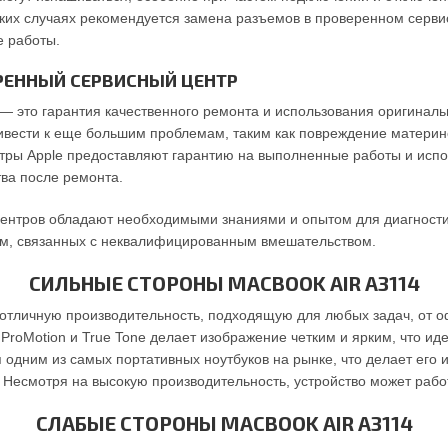
аких случаях рекомендуется замена разъемов в проверенном серви
е работы.
РЕННЫЙ СЕРВИСНЫЙ ЦЕНТР
— это гарантия качественного ремонта и использования оригиналь
вести к еще большим проблемам, таким как повреждение материнс
тры Apple предоставляют гарантию на выполненные работы и испо
тва после ремонта.
центров обладают необходимыми знаниями и опытом для диагности
лем, связанных с неквалифицированным вмешательством.
СИЛЬНЫЕ СТОРОНЫ MACBOOK AIR A3114
отличную производительность, подходящую для любых задач, от оф
 ProMotion и True Tone делает изображение четким и ярким, что ид
ся одним из самых портативных ноутбуков на рынке, что делает ег
 Несмотря на высокую производительность, устройство может работ
СЛАБЫЕ СТОРОНЫ MACBOOK AIR A3114