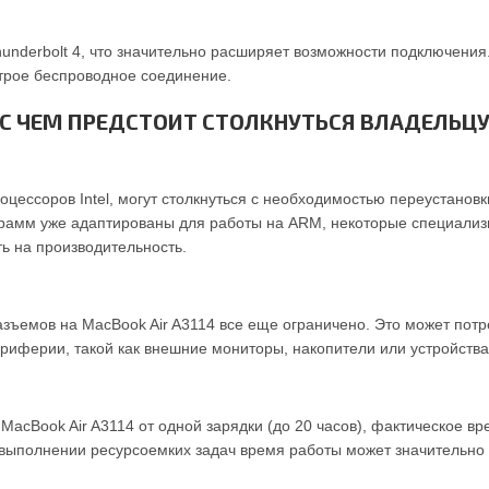
underbolt 4, что значительно расширяет возможности подключения.
строе беспроводное соединение.
С ЧЕМ ПРЕДСТОИТ СТОЛКНУТЬСЯ ВЛАДЕЛЬЦ
оцессоров Intel, могут столкнуться с необходимостью переустано
грамм уже адаптированы для работы на ARM, некоторые специализ
ть на производительность.
разъемов на MacBook Air A3114 все еще ограничено. Это может пот
иферии, такой как внешние мониторы, накопители или устройства
MacBook Air A3114 от одной зарядки (до 20 часов), фактическое в
 выполнении ресурсоемких задач время работы может значительно с