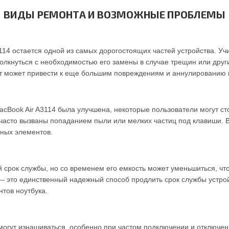
ВИДЫ РЕМОНТА И ВОЗМОЖНЫЕ ПРОБЛЕМЫ
114 остается одной из самых дорогостоящих частей устройства. Уч
толкнуться с необходимостью его замены в случае трещин или дру
нт может привести к еще большим повреждениям и аннулированию 
MacBook Air A3114 была улучшена, некоторые пользователи могут ст
часто вызваны попаданием пыли или мелких частиц под клавиши. В
нных элементов.
й срок службы, но со временем его емкость может уменьшиться, ч
— это единственный надежный способ продлить срок службы устрой
тов ноутбука.
могут изнашиваться, особенно при частом подключении и отключени