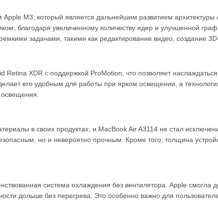
 Apple M3, который является дальнейшим развитием архитектуры
ком, благодаря увеличенному количеству ядер и улучшенной графи
соемкими задачами, такими как редактирование видео, создание 3
d Retina XDR с поддержкой ProMotion, что позволяет наслаждатьс
о делает его удобным для работы при ярком освещении, а технологи
 освещения.
териалы в своих продуктах, и MacBook Air A3114 не стал исключен
безопасным, но и невероятно прочным. Кроме того, толщина устрой
нствованная система охлаждения без вентилятора. Apple смогла д
ности дольше без перегрева. Это особенно важно для пользовател