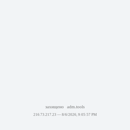
захищено
adm.tools
216.73.217.23 —
8/6/2026, 9:05:57 PM