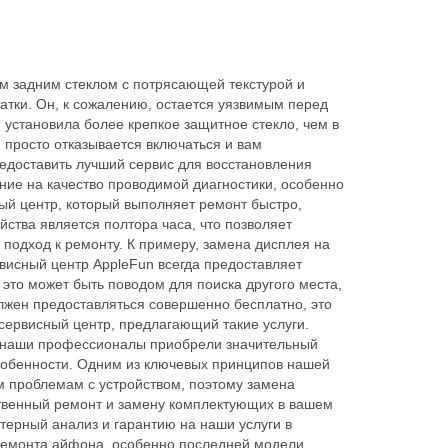
ым задним стеклом с потрясающей текстурой и
атки. Он, к сожалению, остается уязвимым перед
установила более крепкое защитное стекло, чем в
 просто отказывается включаться и вам
едоставить лучший сервис для восстановления
ние на качество проводимой диагностики, особенно
ый центр, который выполняет ремонт быстро,
ства является полтора часа, что позволяет
подход к ремонту. К примеру, замена дисплея на
висный центр AppleFun всегда предоставляет
 это может быть поводом для поиска другого места,
олжен предоставляться совершенно бесплатно, это
сервисный центр, предлагающий такие услуги.
мя наши профессионалы приобрели значительный
собенности. Одним из ключевых принципов нашей
м проблемам с устройством, поэтому замена
твенный ремонт и замену комплектующих в вашем
терный анализ и гарантию на наши услуги в
 ремонта айфона, особенно последней модели,