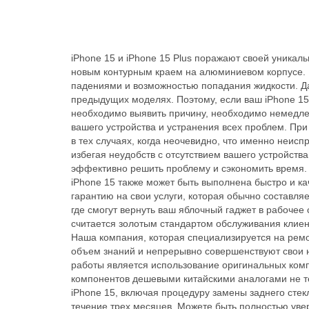
iPhone 15 и iPhone 15 Plus поражают своей уника
новым контурным краем на алюминиевом корпусе. Н
падениями и возможностью попадания жидкости. Да
предыдущих моделях. Поэтому, если ваш iPhone 15 
необходимо выявить причину, необходимо немедле
вашего устройства и устранения всех проблем. Пр
в тех случаях, когда неочевидно, что именно неи
избегая неудобств с отсутствием вашего устройств
эффективно решить проблему и сэкономить время. 
iPhone 15 также может быть выполнена быстро и к
гарантию на свои услуги, которая обычно составля
где смогут вернуть ваш яблочный гаджет в рабоче
считается золотым стандартом обслуживания клиен
Наша компания, которая специализируется на ремо
объем знаний и непрерывно совершенствуют свои н
работы является использование оригинальных ком
компонентов дешевыми китайскими аналогами не т
iPhone 15, включая процедуру замены заднего сте
течение трех месяцев. Можете быть полностью уве