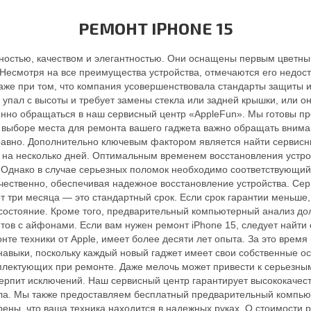
РЕМОНТ IPHONE 15
льностью, качеством и элегантностью. Они оснащены первым цветн
есмотря на все преимущества устройства, отмечаются его недост
же при том, что компания усовершенствовала стандарты защиты и 
упал с высоты и требует замены стекла или задней крышки, или он
нно обращаться в наш сервисный центр «AppleFun». Мы готовы пр
и выборе места для ремонта вашего гаджета важно обращать внима
справно. Дополнительно ключевым фактором является найти сервисн
а на несколько дней. Оптимальным временем восстановления устрой
Однако в случае серьезных поломок необходимо соответствующий 
ачественно, обеспечивая надежное восстановление устройства. Сер
ет три месяца — это стандартный срок. Если срок гарантии меньше,
е состояние. Кроме того, предварительный компьютерный анализ д
тов с айфонами. Если вам нужен ремонт iPhone 15, следует найти 
нте техники от Apple, имеет более десяти лет опыта. За это вре
авыки, поскольку каждый новый гаджет имеет свои собственные о
плектующих при ремонте. Даже мелочь может привести к серьезны
ерпит исключений. Наш сервисный центр гарантирует высококачес
кла. Мы также предоставляем бесплатный предварительный компью
рены, что ваша техника находится в надежных руках. О стоимости